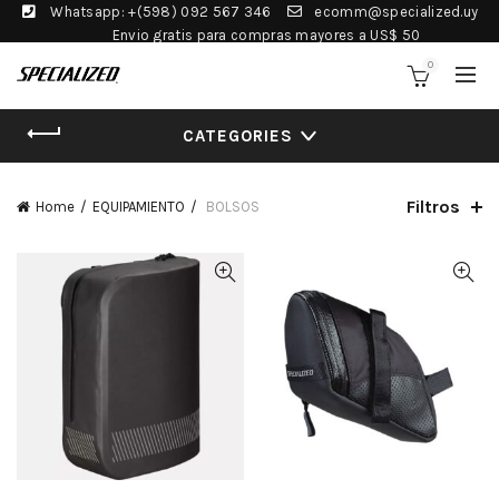
Whatsapp: +(598) 092 567 346
ecomm@specialized.uy
Envio gratis para compras mayores a US$ 50
0
CATEGORIES
Filtros
Home
EQUIPAMIENTO
BOLSOS