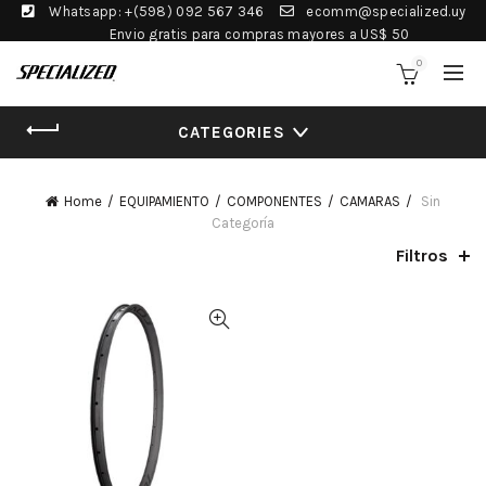
Whatsapp: +(598) 092 567 346
ecomm@specialized.uy
Envio gratis para compras mayores a US$ 50
0
CATEGORIES
Home
EQUIPAMIENTO
COMPONENTES
CAMARAS
Sin
Categoría
Filtros