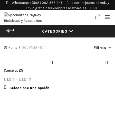
Whatsapp: +(598) 092 567 346
ecomm@specialized.uy
Envio gratis para compras mayores a US$ 50
0
CATEGORIES
Filtros
Home
EQUIPAMIENTO
Camaras 29
U$S
9
–
U$S
12
Seleccione una opción