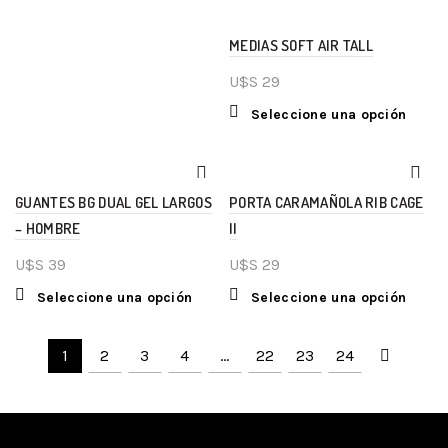
MEDIAS SOFT AIR TALL
U$S
29
Seleccione una opción
GUANTES BG DUAL GEL LARGOS
PORTA CARAMAÑOLA RIB CAGE
– HOMBRE
II
U$S
39
U$S
29
Seleccione una opción
Seleccione una opción
1
2
3
4
…
22
23
24