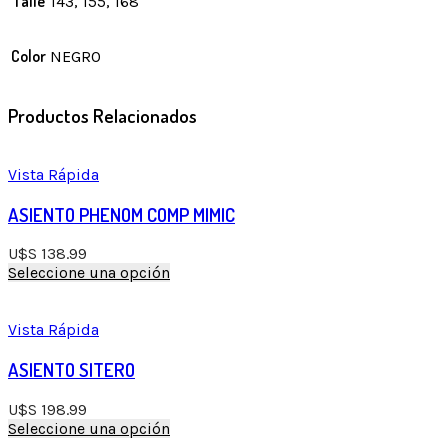
Talle
143, 155, 168
Color
NEGRO
Productos Relacionados
Vista Rápida
ASIENTO PHENOM COMP MIMIC
U$S
138.99
This
Seleccione una opción
product
has
multiple
Vista Rápida
variants.
The
ASIENTO SITERO
options
may
U$S
198.99
be
This
Seleccione una opción
chosen
product