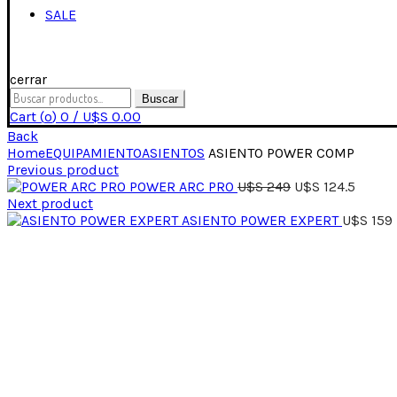
SALE
cerrar
Search
Buscar
for:
Cart (
o
)
0
/
U$S
0.00
Back
Home
EQUIPAMIENTO
ASIENTOS
ASIENTO POWER COMP
Previous product
POWER ARC PRO
U$S
249
U$S
124.5
Next product
ASIENTO POWER EXPERT
U$S
159
Click para expandir