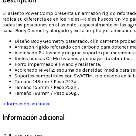
El asiento Power Comp presenta un armazón rígido reforzad
radica su diferencia es en los rieles—Rieles huecos Cr-Mo pa
todas las posiciones en el asiento—especialmente en las agre
canal Body Geometry alargado y extra amplio y el adecuado so
Diseño Body Geometry patentado, clínicamente probado 
Armazón rígido reforzado con carbono para obtener mayor
Acolchado PU liviano y de gran soporte que incrementa 
Rieles huecos Cr-Mo livianos y de mayor durabilidad.
Forro impermeable liviano y resistente.
Acolchado Nivel 2: espuma de densidad media para senti
Soportes compatibles con SWATTM- moldeados en la bas
Tamaño 143mm / Peso 247g .
Tamaño 155mm / Peso 253g .
Tamaño 168mm / Peso 256g .
Información adicional
Información adicional