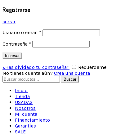
Registrarse
cerrar
Usuario o email
*
Contraseña
*
Ingresar
¿Has olvidado tu contraseña?
Recuerdame
No tienes cuenta aún?
Crea una cuenta
Search
Buscar
for:
Inicio
Tienda
USADAS
Nosotros
Mi cuenta
Financiamiento
Garantías
SALE