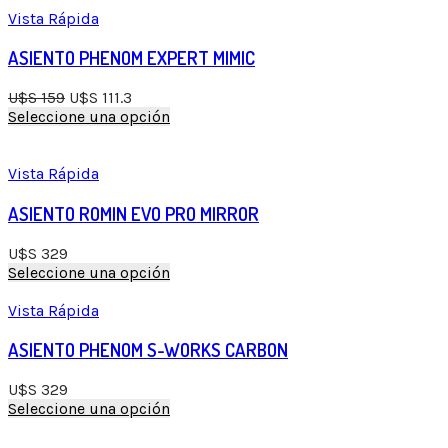
on
has
Vista Rápida
the
multiple
product
variants.
ASIENTO PHENOM EXPERT MIMIC
page
The
options
U$S
159
U$S
111.3
may
This
Seleccione una opción
be
product
chosen
has
on
multiple
Vista Rápida
the
variants.
product
The
ASIENTO ROMIN EVO PRO MIRROR
page
options
may
U$S
329
be
This
Seleccione una opción
chosen
product
on
has
Vista Rápida
the
multiple
product
variants.
ASIENTO PHENOM S-WORKS CARBON
page
The
options
U$S
329
may
This
Seleccione una opción
be
product
chosen
has