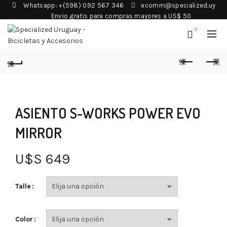
Whatsapp: +(598) 092 567 346
ecomm@specialized.uy
Envio gratis para compras mayores a US$ 50
0
ASIENTO S-WORKS POWER EVO
MIRROR
U$S
649
Talle
Color