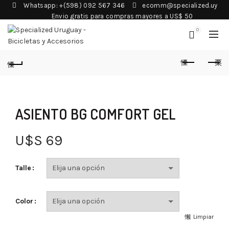
Whatsapp: +(598) 092 567 346
ecomm@specialized.uy
Envio gratis para compras mayores a US$ 50
0
ASIENTO BG COMFORT GEL
U$S
69
Talle
Color
Limpiar