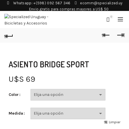
Whatsapp: +(598) 092 567 346
ecomm@specialized.uy
Envio gratis para compras mayores a US$ 50
0
ASIENTO BRIDGE SPORT
U$S
69
Color
Medida
Limpiar