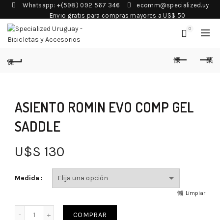
Whatsapp: +(598) 092 567 346
ecomm@specialized.uy
Envio gratis para compras mayores a US$ 50
0
ASIENTO ROMIN EVO COMP GEL
SADDLE
U$S
130
Medida
Limpiar
COMPRAR