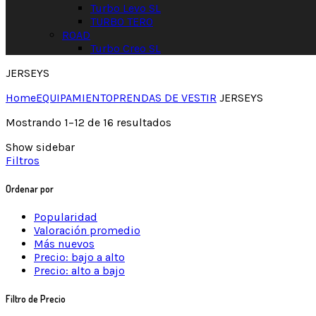
Turbo Levo SL
TURBO TERO
ROAD
Turbo Creo SL
JERSEYS
Home
EQUIPAMIENTO
PRENDAS DE VESTIR
JERSEYS
Mostrando 1–12 de 16 resultados
Show sidebar
Filtros
Ordenar por
Popularidad
Valoración promedio
Más nuevos
Precio: bajo a alto
Precio: alto a bajo
Filtro de Precio