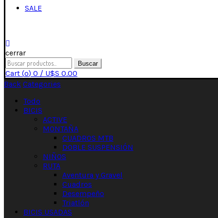
SALE
cerrar
Buscar
Cart (
o
)
0
/
U$S
0.00
Back
Categories
Todo
BICIS
ACTIVE
MONTAÑA
CUADROS MTB
DOBLE SUSPENSIÓN
NIÑOS
RUTA
Aventura y Gravel
Cuadros
Desempeño
Triatlón
BICIS USADAS