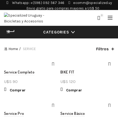
Whatsapp: +(598) 092 567 346
ecomm@specialized.uy
Envio gratis para compras mayores a US$ 50
0
CATEGORIES
Filtros
Home
SERVICE
Service Completo
BIKE FIT
U$S
90
U$S
120
Comprar
Comprar
Service Pro
Service Básico