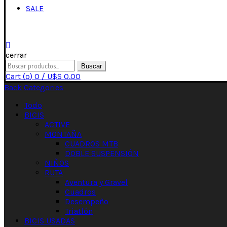
SALE
cerrar
Buscar
Cart (
o
)
0
/
U$S
0.00
Back
Categories
Todo
BICIS
ACTIVE
MONTAÑA
CUADROS MTB
DOBLE SUSPENSIÓN
NIÑOS
RUTA
Aventura y Gravel
Cuadros
Desempeño
Triatlón
BICIS USADAS