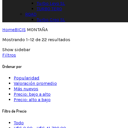
Turbo Levo SL
TURBO TERO
ROAD
Turbo Creo SL
Home
BICIS
MONTAÑA
Mostrando 1–12 de 22 resultados
Show sidebar
Filtros
Ordenar por
Popularidad
Valoración promedio
Más nuevos
Precio: bajo a alto
Precio: alto a bajo
Filtro de Precio
Todo