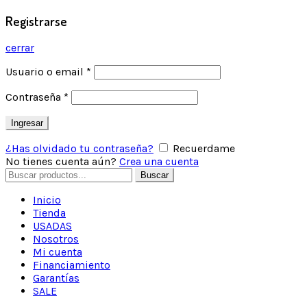
Registrarse
cerrar
Usuario o email
*
Contraseña
*
Ingresar
¿Has olvidado tu contraseña?
Recuerdame
No tienes cuenta aún?
Crea una cuenta
Search
Buscar
for:
Inicio
Tienda
USADAS
Nosotros
Mi cuenta
Financiamiento
Garantías
SALE