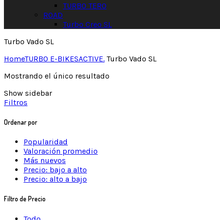
TURBO TERO
ROAD
Turbo Creo SL
Turbo Vado SL
Home
TURBO E-BIKES
ACTIVE.
Turbo Vado SL
Mostrando el único resultado
Show sidebar
Filtros
Ordenar por
Popularidad
Valoración promedio
Más nuevos
Precio: bajo a alto
Precio: alto a bajo
Filtro de Precio
Todo