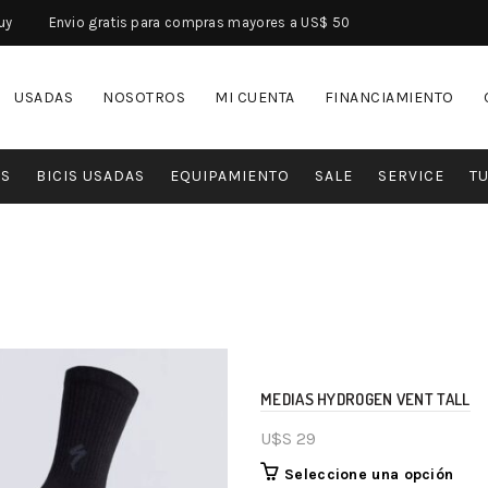
uy
Envio gratis para compras mayores a US$ 50
USADAS
NOSOTROS
MI CUENTA
FINANCIAMIENTO
IS
BICIS USADAS
EQUIPAMIENTO
SALE
SERVICE
TU
MEDIAS HYDROGEN VENT TALL
U$S
29
Seleccione una opción