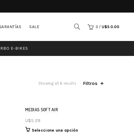
GARANTÍAS
SALE
0
/
U$S
0.00
RBO E-BIKES
Filtros
Showing all 8 results
MEDIAS SOFT AIR
U$S
29
Seleccione una opción