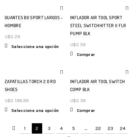
GUANTES BG SPORT LARGOS –
INFLADOR AIR TOOL SPORT
HOMBRE
STEEL SWITCHHITTER II FLR
PUMP BLK
U$S
29
U$S
59
Seleccione una opción
Comprar
ZAPATILLAS TORCH 2.0 RD
INFLADOR AIR TOOL SWITCH
SHOES
COMP BLK
U$S
198.99
U$S
39
Seleccione una opción
Comprar
1
2
3
4
5
…
22
23
24