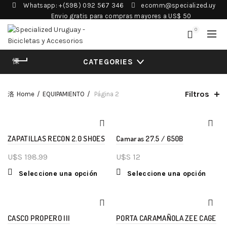
Whatsapp: +(598) 092 567 346
ecomm@specialized.uy
Envio gratis para compras mayores a US$ 50
0
CATEGORIES
Filtros
Home
EQUIPAMIENTO
Página 2
ZAPATILLAS RECON 2.0 SHOES
Camaras 27.5 / 650B
U$S
198.99
U$S
12
Seleccione una opción
Seleccione una opción
CASCO PROPERO III
PORTA CARAMAÑOLA ZEE CAGE