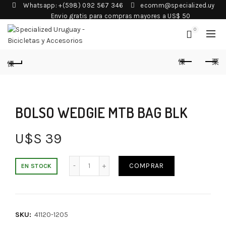
Whatsapp: +(598) 092 567 346
ecomm@specialized.uy
Envio gratis para compras mayores a US$ 50
0
BOLSO WEDGIE MTB BAG BLK
U$S
39
COMPRAR
EN STOCK
SKU:
41120-1205