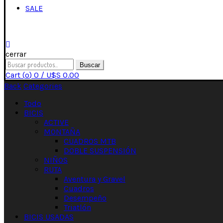
SALE
cerrar
Buscar
Cart (
o
)
0
/
U$S
0.00
Back
Categories
Todo
BICIS
ACTIVE
MONTAÑA
CUADROS MTB
DOBLE SUSPENSIÓN
NIÑOS
RUTA
Aventura y Gravel
Cuadros
Desempeño
Triatlón
BICIS USADAS