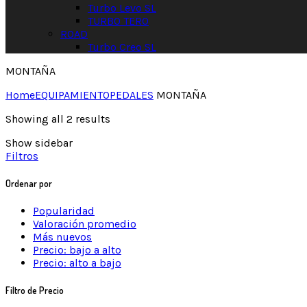
Turbo Levo SL
TURBO TERO
ROAD
Turbo Creo SL
MONTAÑA
Home
EQUIPAMIENTO
PEDALES
MONTAÑA
Showing all 2 results
Show sidebar
Filtros
Ordenar por
Popularidad
Valoración promedio
Más nuevos
Precio: bajo a alto
Precio: alto a bajo
Filtro de Precio