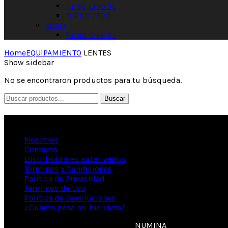
Turbo Levo SL
TURBO TERO
ROAD
Turbo Creo SL
Home
EQUIPAMIENTO
LENTES
Show sidebar
No se encontraron productos para tu búsqueda.
Buscar
Información
Nosotros
Contacto
Distribuidores autorizados
Términos y Condiciones
Política de Privacidad
Términos de Uso
Política de Devoluciones
¿Cuánto pesa mi bicicleta?
© 2020 Specialized - Diseñado por
NUMINA
- Todos los der