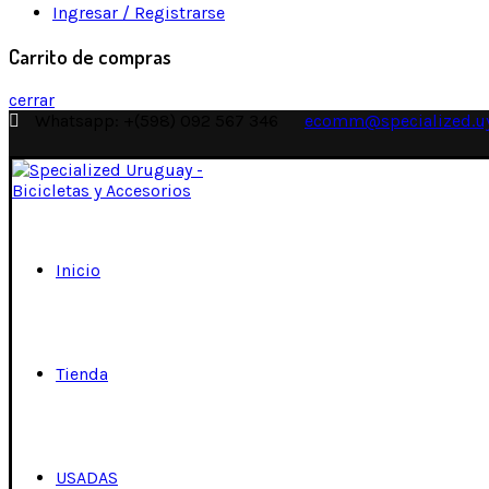
Ingresar / Registrarse
Carrito de compras
cerrar
Whatsapp: +(598) 092 567 346
ecomm@specialized.u
Inicio
Tienda
USADAS