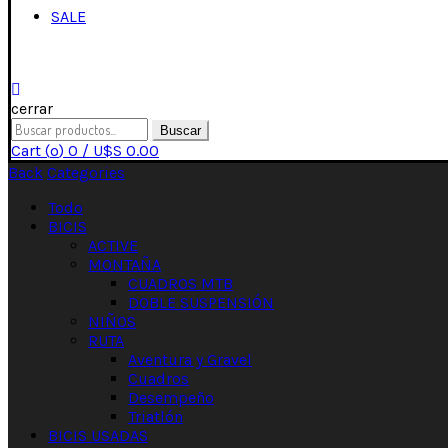
SALE
cerrar
Buscar
Cart (
o
)
0
/
U$S
0.00
Back
Categories
Todo
BICIS
ACTIVE
MONTAÑA
CUADROS MTB
DOBLE SUSPENSIÓN
NIÑOS
RUTA
Aventura y Gravel
Cuadros
Desempeño
Triatlón
BICIS USADAS