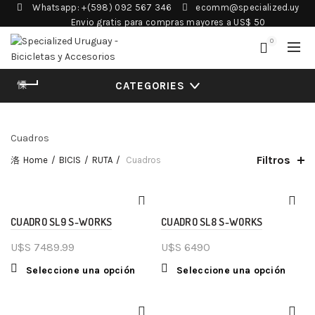
Whatsapp: +(598) 092 567 346
ecomm@specialized.uy
Envio gratis para compras mayores a US$ 50
0
CATEGORIES
Cuadros
Filtros
Home
BICIS
RUTA
Cuadros
CUADRO SL9 S-WORKS
CUADRO SL8 S-WORKS
U$S
7489.99
U$S
6490
Seleccione una opción
Seleccione una opción