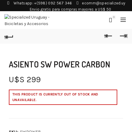
Whatsapp: +(598) 092 567 346
ecomm@specialized.uy
Envio gratis para compras mayores a US$ 50
0
ASIENTO SW POWER CARBON
U$S
299
THIS PRODUCT IS CURRENTLY OUT OF STOCK AND
UNAVAILABLE.
SKU:
SWPOWER