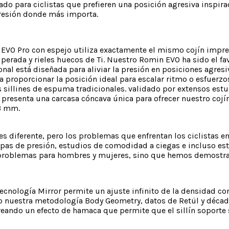
ado para ciclistas que prefieren una posición agresiva inspir
presión donde más importa.
n EVO Pro con espejo utiliza exactamente el mismo cojín impr
uperada y rieles huecos de Ti. Nuestro Romin EVO ha sido el fa
l está diseñada para aliviar la presión en posiciones agresiv
para proporcionar la posición ideal para escalar ritmo o esfuer
 sillines de espuma tradicionales. validado por extensos estu
presenta una carcasa cóncava única para ofrecer nuestro cojín
43 mm.
ferente, pero los problemas que enfrentan los ciclistas en 
mapas de presión, estudios de comodidad a ciegas e incluso est
 problemas para hombres y mujeres, sino que hemos demostra
tecnología Mirror permite un ajuste infinito de la densidad co
do nuestra metodología Body Geometry, datos de Retül y décad
eando un efecto de hamaca que permite que el sillín soporte s