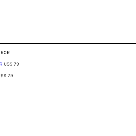
RROR
BR
U$S
79
U$S
79