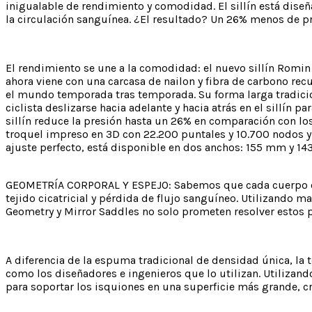
inigualable de rendimiento y comodidad. El sillín está diseñ
la circulación sanguínea. ¿El resultado? Un 26% menos de 
El rendimiento se une a la comodidad: el nuevo sillín Romi
ahora viene con una carcasa de nailon y fibra de carbono rec
el mundo temporada tras temporada. Su forma larga tradiciona
ciclista deslizarse hacia adelante y hacia atrás en el sillín 
sillín reduce la presión hasta un 26% en comparación con los
troquel impreso en 3D con 22.200 puntales y 10.700 nodos y 
ajuste perfecto, está disponible en dos anchos: 155 mm y 1
GEOMETRÍA CORPORAL Y ESPEJO: Sabemos que cada cuerpo es di
tejido cicatricial y pérdida de flujo sanguíneo. Utilizando 
Geometry y Mirror Saddles no solo prometen resolver estos
A diferencia de la espuma tradicional de densidad única, la 
como los diseñadores e ingenieros que lo utilizan. Utilizan
para soportar los isquiones en una superficie más grande, cr