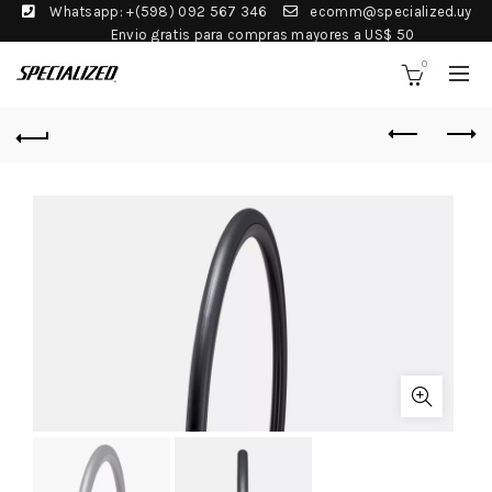
Whatsapp: +(598) 092 567 346
ecomm@specialized.uy
Envio gratis para compras mayores a US$ 50
0