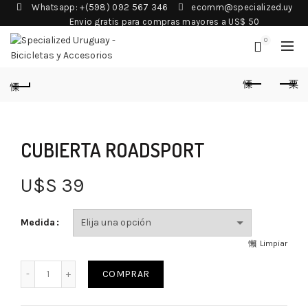
Whatsapp: +(598) 092 567 346
ecomm@specialized.uy
Envio gratis para compras mayores a US$ 50
0
CUBIERTA ROADSPORT
U$S
39
Medida
Limpiar
COMPRAR