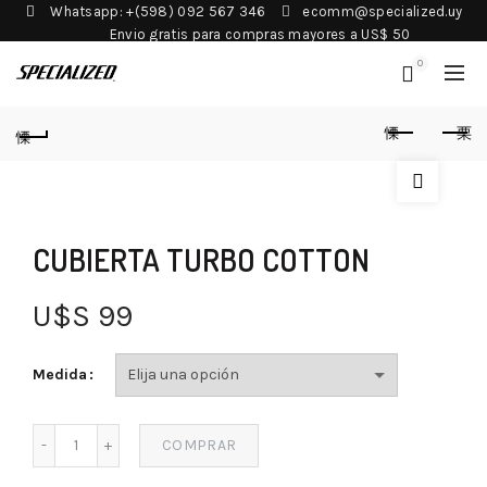
Whatsapp: +(598) 092 567 346
ecomm@specialized.uy
Envio gratis para compras mayores a US$ 50
0
CUBIERTA TURBO COTTON
U$S
99
Medida
COMPRAR