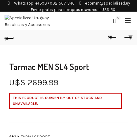
Whatsapp: +(598) 092 567 346
ecomm@specialized.uy
Envio gratis para compras mayores a US$ 50
0
Tarmac MEN SL4 Sport
U$S
2699.99
THIS PRODUCT IS CURRENTLY OUT OF STOCK AND
UNAVAILABLE.
SKU:
TARMACSPORT