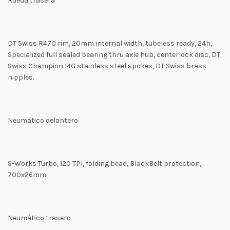
Rueda trasera
DT Swiss R470 rim, 20mm internal width, tubeless ready, 24h,
Specialized full sealed bearing thru axle hub, centerlock disc, DT
Swiss Champion 14G stainless steel spokes, DT Swiss brass
nipples.
Neumático delantero
S-Works Turbo, 120 TPI, folding bead, BlackBelt protection,
700x26mm
Neumático trasero