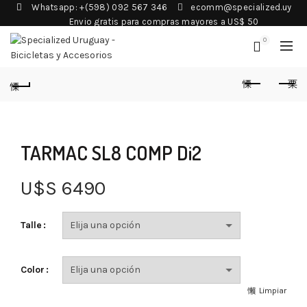
Whatsapp: +(598) 092 567 346
ecomm@specialized.uy
Envio gratis para compras mayores a US$ 50
0
TARMAC SL8 COMP Di2
U$S
6490
Talle
Color
Limpiar