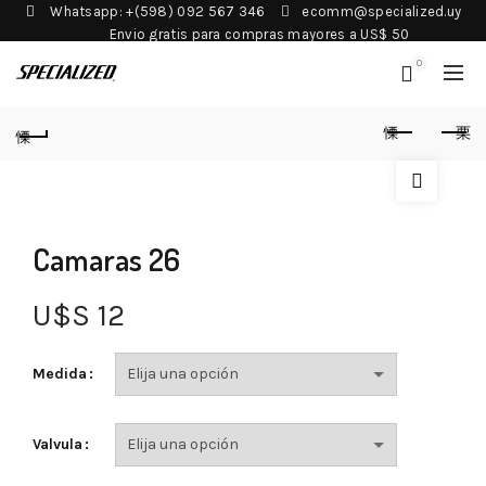
Whatsapp: +(598) 092 567 346
ecomm@specialized.uy
Envio gratis para compras mayores a US$ 50
0
Camaras 26
U$S
12
Medida
Valvula