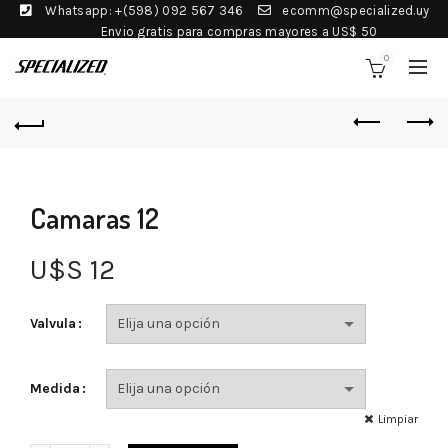
Whatsapp: +(598) 092 567 346
ecomm@specialized.uy
Envio gratis para compras mayores a US$ 50
0
Camaras 12
U$S
12
Valvula
Medida
Limpiar