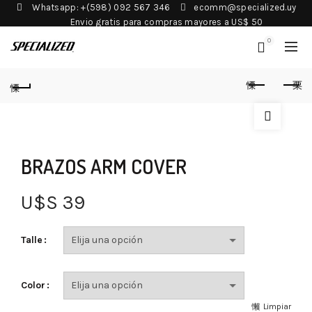
Whatsapp: +(598) 092 567 346
ecomm@specialized.uy
Envio gratis para compras mayores a US$ 50
0
BRAZOS ARM COVER
U$S
39
Talle
Color
Limpiar