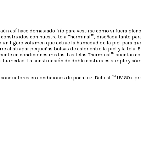
 aún así hace demasiado frío para vestirse como si fuera pleno 
 construidos con nuestra tela Therminal™, diseñada tanto pa
con un ligero volumen que extrae la humedad de la piel para qu
e al atrapar pequeñas bolsas de calor entre la piel y la tela. E
ente en condiciones mixtas. Las telas Therminal™ cuentan con 
 la humedad. La construcción de doble costura es simple y có
conductores en condiciones de poca luz. Deflect ™ UV 50+ prot