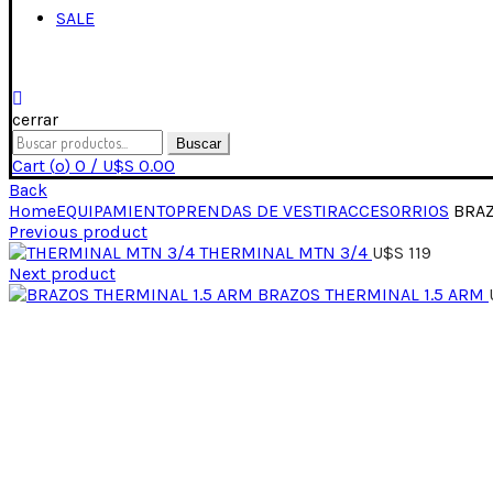
SALE
cerrar
Buscar
Cart (
o
)
0
/
U$S
0.00
Back
Home
EQUIPAMIENTO
PRENDAS DE VESTIR
ACCESORRIOS
BRAZ
Previous product
THERMINAL MTN 3/4
U$S
119
Next product
BRAZOS THERMINAL 1.5 ARM
Click para expandir