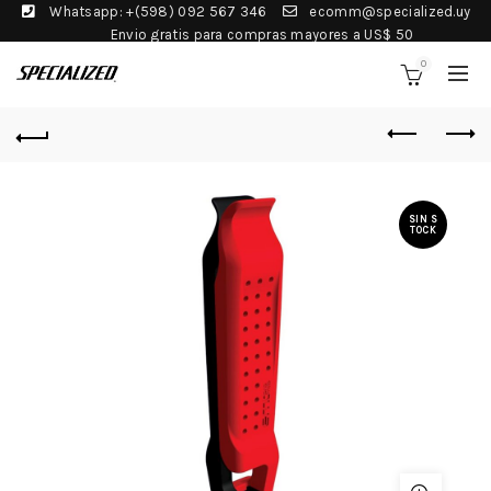
Whatsapp: +(598) 092 567 346
ecomm@specialized.uy
Envio gratis para compras mayores a US$ 50
0
SIN S
TOCK