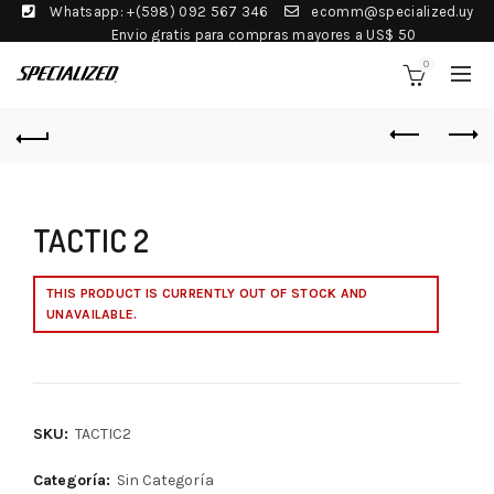
Whatsapp: +(598) 092 567 346
ecomm@specialized.uy
Envio gratis para compras mayores a US$ 50
0
TACTIC 2
THIS PRODUCT IS CURRENTLY OUT OF STOCK AND
UNAVAILABLE.
SKU:
TACTIC2
Categoría:
Sin Categoría