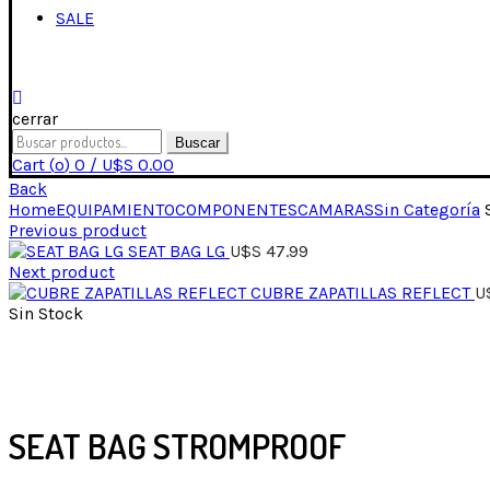
SALE
cerrar
Buscar
Cart (
o
)
0
/
U$S
0.00
Back
Home
EQUIPAMIENTO
COMPONENTES
CAMARAS
Sin Categoría
Previous product
SEAT BAG LG
U$S
47.99
Next product
CUBRE ZAPATILLAS REFLECT
U
Sin Stock
Click para expandir
SEAT BAG STROMPROOF