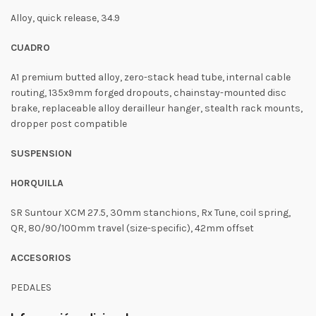
Alloy, quick release, 34.9
CUADRO
A1 premium butted alloy, zero-stack head tube, internal cable
routing, 135x9mm forged dropouts, chainstay-mounted disc
brake, replaceable alloy derailleur hanger, stealth rack mounts,
dropper post compatible
SUSPENSION
HORQUILLA
SR Suntour XCM 27.5, 30mm stanchions, Rx Tune, coil spring,
QR, 80/90/100mm travel (size-specific), 42mm offset
ACCESORIOS
PEDALES