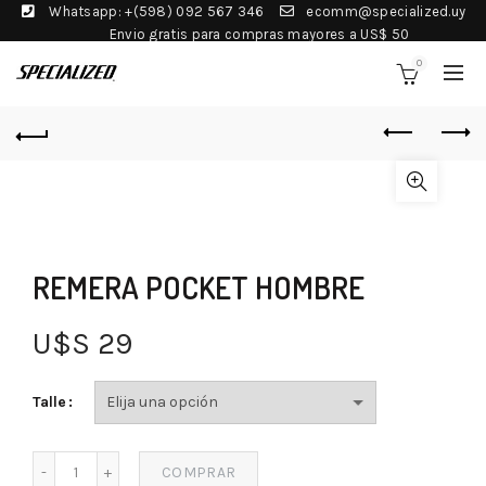
Whatsapp: +(598) 092 567 346
ecomm@specialized.uy
Envio gratis para compras mayores a US$ 50
0
REMERA POCKET HOMBRE
U$S
29
Talle
COMPRAR