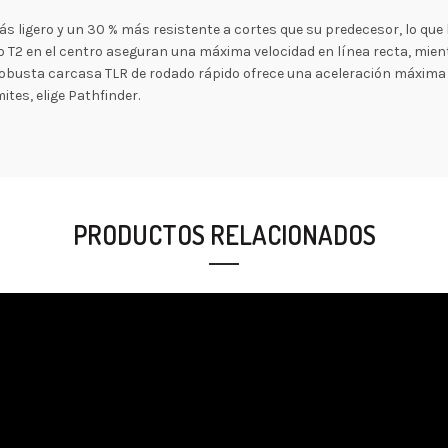
más ligero y un 30 % más resistente a cortes que su predecesor, lo qu
o T2 en el centro aseguran una máxima velocidad en línea recta, mie
a robusta carcasa TLR de rodado rápido ofrece una aceleración máxim
ites, elige Pathfinder.
PRODUCTOS RELACIONADOS