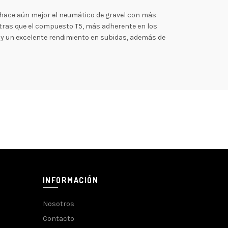
e hace aún mejor el neumático de gravel con más
ntras que el compuesto T5, más adherente en los
a y un excelente rendimiento en subidas, además de
INFORMACIÓN
Nosotros
Contacto