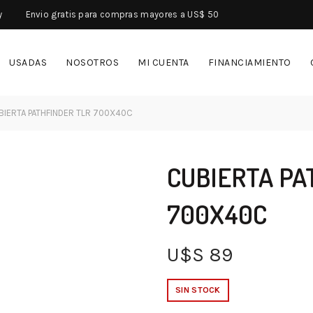
y
Envio gratis para compras mayores a US$ 50
USADAS
NOSOTROS
MI CUENTA
FINANCIAMIENTO
IERTA PATHFINDER TLR 700X40C
CUBIERTA PA
700X40C
U$S
89
SIN STOCK