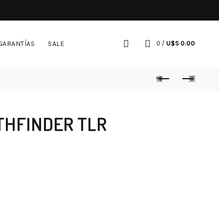
GARANTÍAS
SALE
0
/
U$S
0.00
THFINDER TLR