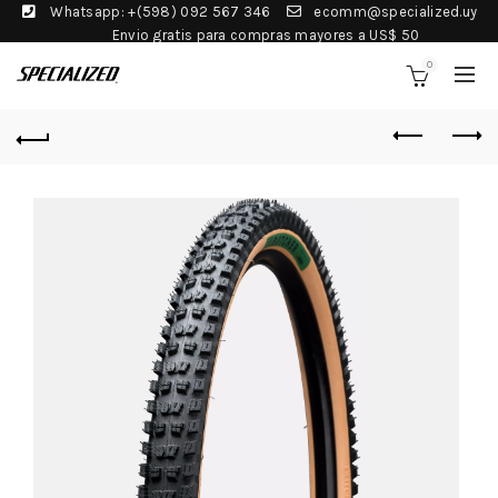
Whatsapp: +(598) 092 567 346
ecomm@specialized.uy
Envio gratis para compras mayores a US$ 50
0