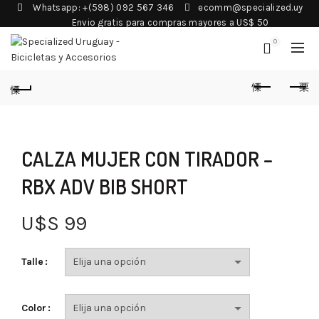
Whatsapp: +(598) 092 567 346
ecomm@specialized.uy
Envio gratis para compras mayores a US$ 50
0
CALZA MUJER CON TIRADOR –
RBX ADV BIB SHORT
U$S
99
Talle
Color