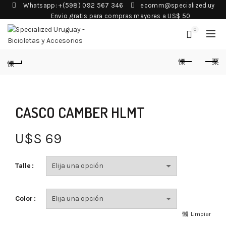
Whatsapp: +(598) 092 567 346
ecomm@specialized.uy
Envio gratis para compras mayores a US$ 50
0
CASCO CAMBER HLMT
U$S
69
Talle
Color
Limpiar