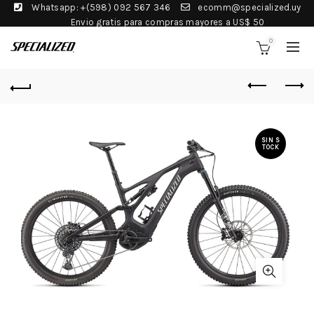
Whatsapp: +(598) 092 567 346
ecomm@specialized.uy
Envio gratis para compras mayores a US$ 50
0
SIN S
TOCK