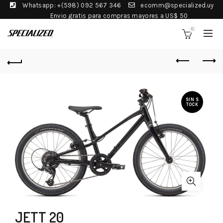
Whatsapp: +(598) 092 567 346
ecomm@specialized.uy
Envio gratis para compras mayores a US$ 50
0
SIN S
TOCK
JETT 20