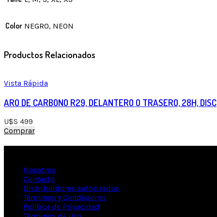
Color
NEGRO, NEON
Productos Relacionados
Vista Rápida
ARO DE CARBONO R29, DELANTERO O TRASERO, 28H, DISC
U$S
499
Comprar
Información
Nosotros
Contacto
Distribuidores autorizados
Términos y Condiciones
Política de Privacidad
Términos de Uso