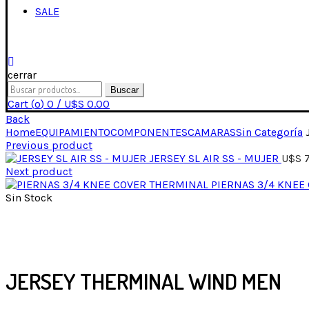
SALE
cerrar
Buscar
Cart (
o
)
0
/
U$S
0.00
Back
Home
EQUIPAMIENTO
COMPONENTES
CAMARAS
Sin Categoría
Previous product
JERSEY SL AIR SS - MUJER
U$S
Next product
PIERNAS 3/4 KNEE
Sin Stock
Click para expandir
JERSEY THERMINAL WIND MEN