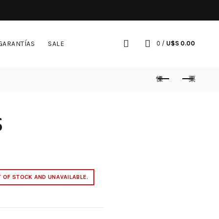
GARANTÍAS
SALE
0
/
U$S
0.00
S
T OF STOCK AND UNAVAILABLE.