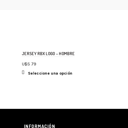
JERSEY RBX LOGO – HOMBRE
JERSEY RBX
U$S
79
U$S
59
Seleccione una opción
Seleccio
INFORMACIÓN