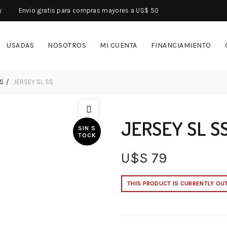
y
Envio gratis para compras mayores a US$ 50
USADAS
NOSOTROS
MI CUENTA
FINANCIAMIENTO
S
JERSEY SL SS
JERSEY SL S
SIN S
TOCK
U$S
79
THIS PRODUCT IS CURRENTLY OU