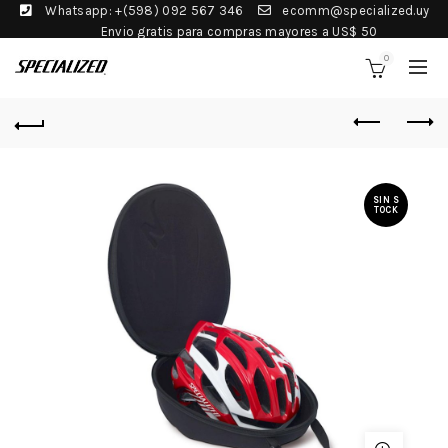
Whatsapp: +(598) 092 567 346
ecomm@specialized.uy
Envio gratis para compras mayores a US$ 50
0
SIN S
TOCK