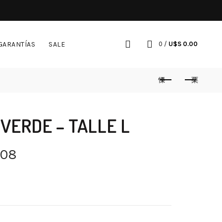
GARANTÍAS
SALE
0
/
U$S
0.00
 VERDE – TALLE L
.08