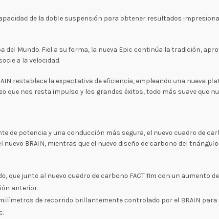
la capacidad de la doble suspensión para obtener resultados impresio
pa del Mundo. Fiel a su forma, la nueva Epic continúa la tradición, a
cie a la velocidad.
BRAIN restablece la expectativa de eficiencia, empleando una nueva p
eo que nos resta impulso y los grandes éxitos, todo más suave que n
ente de potencia y una conducción más segura, el nuevo cuadro de ca
l nuevo BRAIN, mientras que el nuevo diseño de carbono del triángulo 
ido, que junto al nuevo cuadro de carbono FACT 11m con un aumento de 
ión anterior.
milímetros de recorrido brillantemente controlado por el BRAIN para
c.