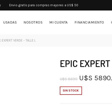
y
Envio gratis para compras mayores a US$ 50
USADAS
NOSOTROS
MI CUENTA
FINANCIAMIENTO
C EXPERT VERDE – TALLE L
EPIC EXPERT
U$S
5890
U$S
8690
SIN STOCK