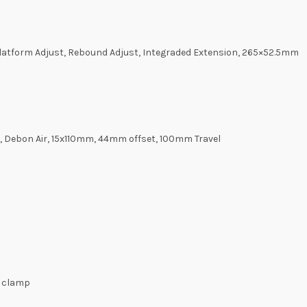
Platform Adjust, Rebound Adjust, Integraded Extension, 265×52.5mm
 Debon Air, 15x110mm, 44mm offset, 100mm Travel
m clamp