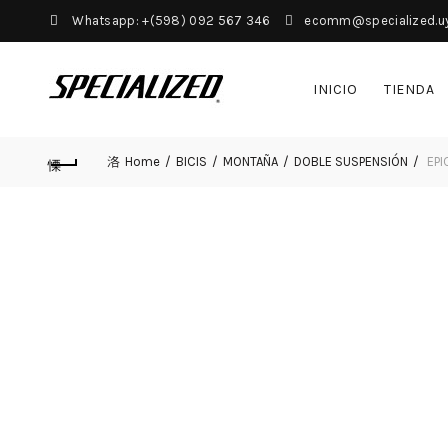
Whatsapp: +(598) 092 567 346
ecomm@specialized.u
INICIO
TIENDA
Home
BICIS
MONTAÑA
DOBLE SUSPENSIÓN
EPI