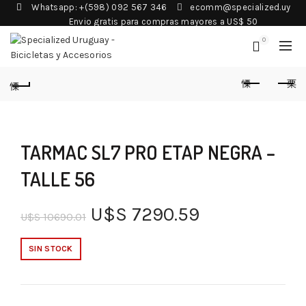
Whatsapp: +(598) 092 567 346
ecomm@specialized.uy
Envio gratis para compras mayores a US$ 50
0
TARMAC SL7 PRO ETAP NEGRA –
TALLE 56
U$S
7290.59
U$S
10690.01
SIN STOCK