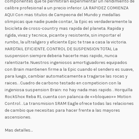
componentes que te permitiran experimentar un rendimiento de
calibre profesional a un precio inferior. LA RAPIDEZ COMIENZA
AQUI Con mas titulos de Campeona del Mundo y medallas
olimpicas que nadie puede contar, la Epic es verdaderamente la
bicicleta de cross-country mas rapida del planeta. Rapida y
rigida, vivaz y tecnica, picante y resistente, sin importar el
rumbo, la ultraligero y eficiente Epic te trae a casa la victoria.
HARDTAIL EFICIENTE. CONTROL DE SUSPENSION TOTAL La
suspension siempre deberia hacerte mas rapido, nunca
ralentizarte. Nuestros ingeniosos amortiguadores equipados
con Brain mantienen firme a la Epic cuando el sendero es suave,
para luego, cambiar automaticamente a tragarse las rocas y
raices. . Cuadro de carbono testado en competicion con la
ingeniosa suspension Brain: no hay nada mas rapido. . Horquilla
RockShox Reba RL cuenta con palanca de «»bloqueo»» Motion
Control. . La transmision SRAM Eagle ofrece todas las relaciones
de cambio que necesitas para hacer frente a las mayores
ascensiones.
Mas detalles…