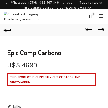
Whatsapp: +(598) 092 567 346
ecomm@specialized.uy
Envio gratis para compras mayores a US$ 50
0
Epic Comp Carbono
U$S
4690
THIS PRODUCT IS CURRENTLY OUT OF STOCK AND
UNAVAILABLE.
Talles