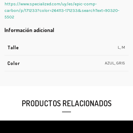
https://www.specialized.com/uy/es/epic-comp-
carbon/p/171233?color=264113-171233&searchText=90320-
5502
Información adicional
Talle
L, M
Color
AZUL, GRIS
PRODUCTOS RELACIONADOS