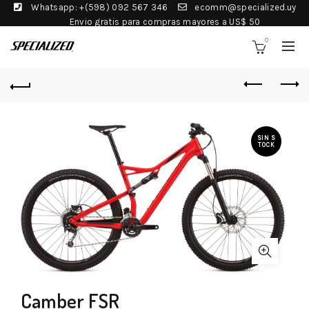
Whatsapp: +(598) 092 567 346
ecomm@specialized.uy
Envio gratis para compras mayores a US$ 50
0
SIN S
TOCK
Camber FSR