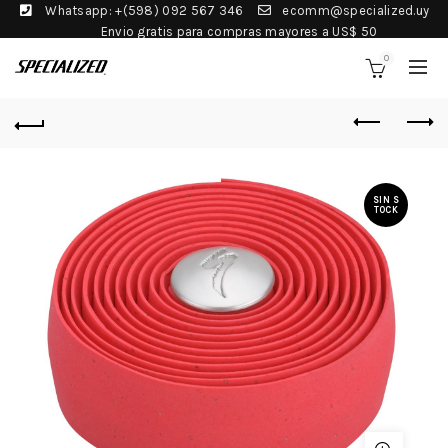
Whatsapp: +(598) 092 567 346
ecomm@specialized.uy
Envio gratis para compras mayores a US$ 50
0
SIN S
TOCK