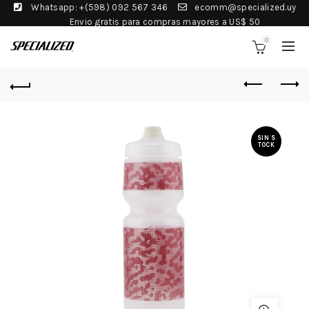
Whatsapp: +(598) 092 567 346
ecomm@specialized.uy
Envio gratis para compras mayores a US$ 50
0
SIN S
TOCK