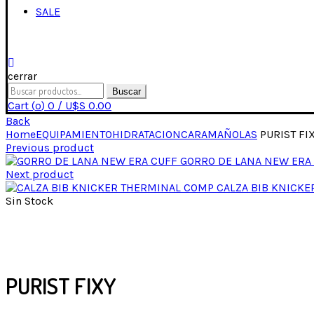
SALE
cerrar
Buscar
Cart (
o
)
0
/
U$S
0.00
Back
Home
EQUIPAMIENTO
HIDRATACION
CARAMAÑOLAS
PURIST FI
Previous product
GORRO DE LANA NEW ERA
Next product
CALZA BIB KNICK
Sin Stock
Click para expandir
PURIST FIXY