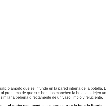
silicio amorfo que se infunde en la pared interna de la botella.
 al problema de que sus bebidas manchen la botella o dejen un 
 similar a beberla directamente de un vaso limpio y reluciente.
has y el moho para mantener el agua pura y la botella limpia.