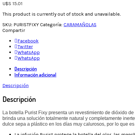
U$S
15.01
This product is currently out of stock and unavailable.
SKU:
PURISTFIXY
Categoría:
CARAMAÑOLAS
Compartir
Facebook
Twitter
WhatsApp
WhatsApp
Descripción
Información adicional
Descripción
Descripción
La botella Purist Fixy presenta un revestimiento de dióxido de 
brinda una solución totalmente natural y completamente inerte
dulce sepa a plástico en los días muy calurosos, por lo que es
La infusión Purist protege la botella del olor, las manc